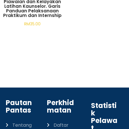
Piawaian dan Kelayakan
Latihan Kaunselor. Garis
Panduan Pelaksanaan
Praktikum dan Internship
RM
35.00
Add to cart
Pautan
Perkhid
Statisti
Pantas
matan
k
Pelawa
Tentang
Daftar
t