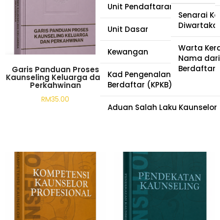
Unit Pendaftaran dan Akredi
Pewartaa
Senarai Ka
Diwartaka
Unit Dasar
Tabung Eh
Warta Ker
Kewangan
Nama dari
Berdaftar
Garis Panduan Proses
Kod Etika Kaunselor
Kad Pengenalan Kaunselor
Kaunseling Keluarga dan
RM
35.00
Berdaftar (KPKB)
Perkahwinan
RM
35.00
Add to cart
Aduan Salah Laku Kaunselor
Add to cart