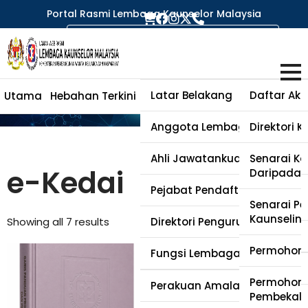
Portal Rasmi Lembaga Kaunselor Malaysia
e-Kedai
Latar Belakang
Daftar Aka
Utama
Hebahan Terkini
Perihal Lembaga
Kaunselor
Anggota Lembaga
Direktori 
Ahli Jawatankuasa Kecil
Senarai Ka
e-Kedai
Daripada 
Pejabat Pendaftar
Senarai Pen
Kaunselin
Showing all 7 results
Direktori Pengurusan
Permohona
Fungsi Lembaga Kaunselor
Permohona
Soalan Lazim
Perakuan Amalan (PA)
Pembekal 