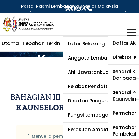
Portal Rasmi Lembaga Kaunselor Malaysia
Fungsi
Lembaga
Daftar Aka
Utama
Hebahan Terkini
Perihal Lembaga
Kaunselor
Latar Belakang
Kaunselor
Direktori 
Anggota Lembaga
Senarai Ka
Ahli Jawatankuasa Kecil
Daripada 
Pejabat Pendaftar
Senarai Pen
BAHAGIAN III SEKSYEN 12
AKTA
Kaunselin
Direktori Pengurusan
KAUNSELOR
1998 (AKTA 580)
Permohona
Fungsi Lembaga Kaunselor
Permohona
Soalan Lazim
Perakuan Amalan (PA)
Pembekal 
1. Menyelia pemberian perkhidmatan