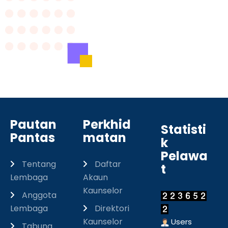
Pautan
Perkhid
Statisti
Pantas
matan
k
Pelawa
Tentang
Daftar
t
Lembaga
Akaun
Kaunselor
Anggota
Lembaga
Direktori
Kaunselor
Users
Tabung