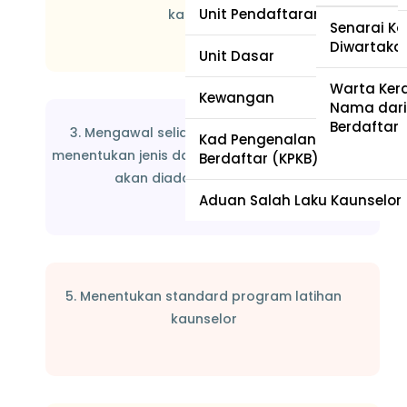
Unit Pendaftaran dan Akredi
kaunseling
Pewartaa
Senarai Ka
Diwartaka
Unit Dasar
Tabung Eh
Warta Ker
Kewangan
Nama dari
Berdaftar
3. Mengawal selia latihan kaunselor dan
Kad Pengenalan Kaunselor
menentukan jenis dan tahap kaunseling yang
Berdaftar (KPKB)
akan diadakan di Malaysia
Aduan Salah Laku Kaunselor
5. Menentukan standard program latihan
kaunselor