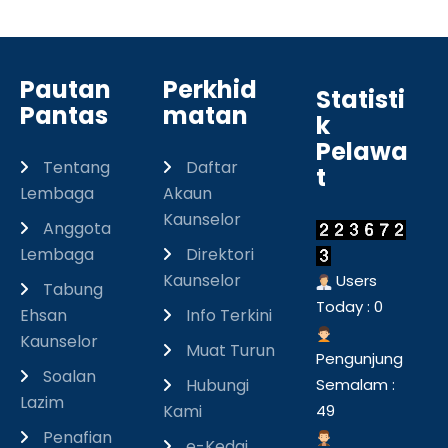
Pautan
Perkhid
Statisti
Pantas
matan
k
Pelawa
Tentang
Daftar
t
Lembaga
Akaun
Kaunselor
Anggota
Lembaga
Direktori
Kaunselor
Users
Tabung
Today : 0
Ehsan
Info Terkini
Kaunselor
Muat Turun
Pengunjung
Soalan
Hubungi
Semalam :
Lazim
Kami
49
Penafian
e-Kedai