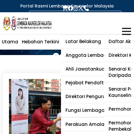
Portal Rasmi Lembaga Kaunselor Malaysia
Month:
March
Latar Belakang
Daftar Aka
Utama
Hebahan Terkini
Perihal Lembaga
Kaunselor
2026
Anggota Lembaga
Direktori 
Ahli Jawatankuasa Kecil
Senarai Ka
Daripada 
Pejabat Pendaftar
Senarai Pen
Kaunselin
Direktori Pengurusan
Permohona
Fungsi Lembaga Kaunselor
Permohona
Soalan Lazim
Perakuan Amalan (PA)
Pembekal 