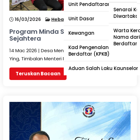
Unit Pendaftaran dan Akredi
Pewartaa
Senarai Ka
Diwartaka
Unit Dasar
16/03/2026
Hebahan
No Comments
Tabung Eh
Program Minda Sihat, Komuniti
Warta Ker
Kewangan
Nama dari
Sejahtera
Berdaftar
Kad Pengenalan Kaunselor
14 Mac 2026 | Desa Mentari, Petaling Jaya Lim Hui
Berdaftar (KPKB)
Ying, Timbalan Menteri Pembangunan…
Aduan Salah Laku Kaunselor
Teruskan Bacaan