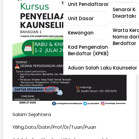
Unit Pendaftaran dan Akredi
Pewartaa
Senarai Ka
Diwartaka
Unit Dasar
Tabung Eh
Warta Ker
Kewangan
Nama dari
Berdaftar
Kad Pengenalan Kaunselor
Berdaftar (KPKB)
Aduan Salah Laku Kaunselor
Salam Sejahtera
YBhg.Dato/Datin/Prof/Dr/Tuan/Puan