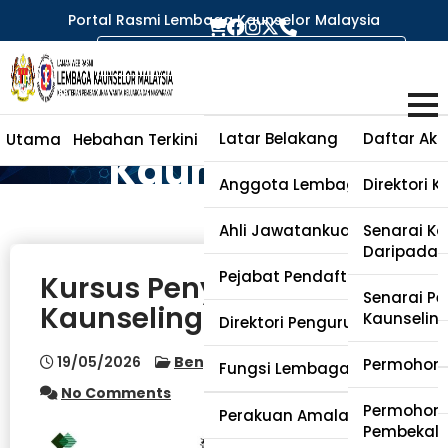
Portal Rasmi Lembaga Kaunselor Malaysia
Kursus
Penyeliaan
Latar Belakang
Daftar Aka
Utama
Hebahan Terkini
Perihal Lembaga
Kaunselor
Kaunseling
Anggota Lembaga
Direktori 
Bahagian 1
Ahli Jawatankuasa Kecil
Senarai Ka
Daripada 
Pejabat Pendaftar
Kursus Penyeliaan
Senarai Pen
Kaunseling Bahagian 1
Kaunselin
Direktori Pengurusan
19/05/2026
Bengkel & Kursus
Permohona
Fungsi Lembaga Kaunselor
No Comments
Permohona
Soalan Lazim
Perakuan Amalan (PA)
Pembekal 