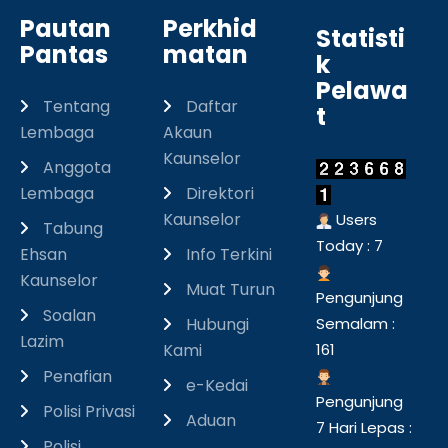
Pautan
Perkhid
Statisti
Pantas
matan
k
Pelawa
Tentang
Daftar
t
Lembaga
Akaun
Kaunselor
Anggota
Lembaga
Direktori
Kaunselor
Users
Tabung
Today : 7
Ehsan
Info Terkini
Kaunselor
Muat Turun
Pengunjung
Soalan
Hubungi
Semalam :
Lazim
Kami
161
Penafian
e-Kedai
Pengunjung
Polisi Privasi
Aduan
7 Hari Lepas :
Polisi