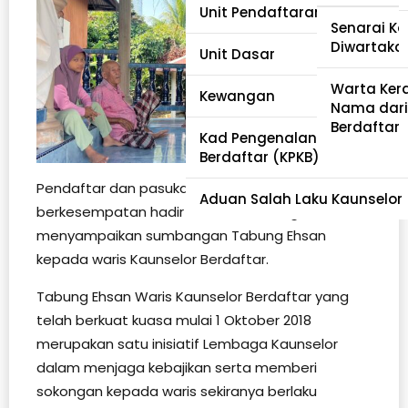
Unit Pendaftaran dan Akredi
Pewartaa
Senarai Ka
Diwartaka
Unit Dasar
Tabung Eh
Warta Ker
Kewangan
Nama dari
Berdaftar
Kad Pengenalan Kaunselor
Berdaftar (KPKB)
Pendaftar dan pasukan LKM telah
Aduan Salah Laku Kaunselor
berkesempatan hadir ke Kelantan bagi
menyampaikan sumbangan Tabung Ehsan
kepada waris Kaunselor Berdaftar.
Tabung Ehsan Waris Kaunselor Berdaftar yang
telah berkuat kuasa mulai 1 Oktober 2018
merupakan satu inisiatif Lembaga Kaunselor
dalam menjaga kebajikan serta memberi
sokongan kepada waris sekiranya berlaku