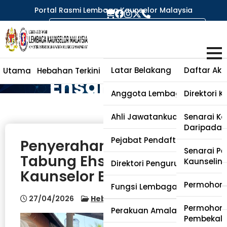
Portal Rasmi Lembaga Kaunselor Malaysia
Penyerahan
Sumbangan
Tabung
Latar Belakang
Daftar Aka
Utama
Hebahan Terkini
Perihal Lembaga
Kaunselor
Ehsan Waris
Anggota Lembaga
Direktori 
Kaunselor
Ahli Jawatankuasa Kecil
Senarai Ka
Berdaftar
Daripada 
Pejabat Pendaftar
Penyerahan Sumbangan
Senarai Pen
Tabung Ehsan Waris
Kaunselin
Direktori Pengurusan
Kaunselor Berdaftar
Permohona
Fungsi Lembaga Kaunselor
27/04/2026
Hebahan
No Comments
Permohona
Soalan Lazim
Perakuan Amalan (PA)
Pembekal 