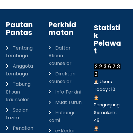
Pautan
Perkhid
Statisti
Pantas
matan
k
Pelawa
Tentang
Daftar
t
Lembaga
Akaun
Kaunselor
Anggota
Lembaga
Direktori
Kaunselor
Users
Tabung
Today : 10
Ehsan
Info Terkini
Kaunselor
Muat Turun
Pengunjung
Soalan
Hubungi
Semalam :
Lazim
Kami
49
Penafian
e-Kedai